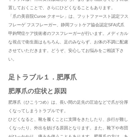
置しておくことで、さらにひどくなることもあります。
「爪の美容院Curoe クオーレ」は、フットファースト認定フス
フレーゲ フスフレーガー、静岡フットケア協会認定SFA式爪
甲鉤彎症ケア技術者のフスフレーガーが行います。メディカル
な視点で衛生面はもちろん、足のみならず、お体の不調に配慮
させていただきます。どうぞ、安心してお悩みをご相談下さ
い。
足トラブル１．肥厚爪
肥厚爪の症状と原因
肥厚爪（ひこうつめ）は、長い間の足先の圧迫などで爪が分厚
くなってしまうトラブルです。
ひどくなると、靴を履くことに支障をきたしたり、歩行が難し
くなったり、外出を妨げる原因となります。また、靴下や布団
がひっかかり、痛みを伴うこともあります。肥厚爪の方は、あ